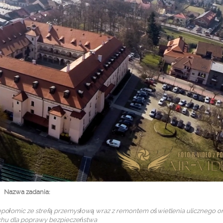
Nazwa zadania:
epołomic ze strefą przemysłową wraz z remontem oświetlenia ulicznego o
uchu dla poprawy bezpieczeństwa