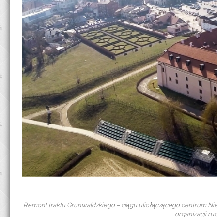
Remont traktu Grunwaldzkiego – ciągu ulic łączącego centrum Ni
organizacji r