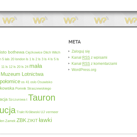
META
Zaloguj się
isto bothewa
Ciężkowice
Ditch Witch
Kanał
RSS
z wpisami
n 5
lals 20
london
ls 1
ls 2
ls 3
ls 4
ls 5
ls
Kanał
RSS
z komentarzami
mała
s 11
ls 12
ls 20
ls 24
WordPress.org
Muzeum Lotnictwa
połomice
os 41
oslo
Osuwisko
akowska
Pomnik Straszewskiego
Tauron
acja
Szczurowa
t
ucja
Trakt Królewski
UJ
vermeer
ławki
ZBK
ZIKIT
den
Zamek