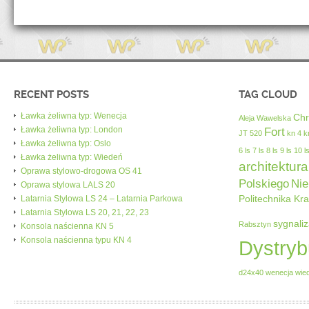
RECENT POSTS
TAG CLOUD
Ławka żeliwna typ: Wenecja
Chr
Aleja Wawelska
Ławka żeliwna typ: London
Fort
JT 520
kn 4
k
Ławka żeliwna typ: Oslo
6
ls 7
ls 8
ls 9
ls 10
l
Ławka żeliwna typ: Wiedeń
architektura
Oprawa stylowo-drogowa OS 41
Polskiego
Nie
Oprawa stylowa LALS 20
Politechnika Kr
Latarnia Stylowa LS 24 – Latarnia Parkowa
Latarnia Stylowa LS 20, 21, 22, 23
sygnaliz
Rabsztyn
Konsola naścienna KN 5
Konsola naścienna typu KN 4
Dystryb
d24x40
wenecja
wie