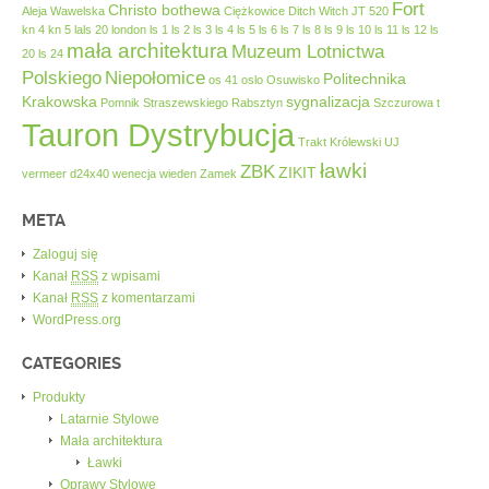
Fort
Christo bothewa
Aleja Wawelska
Ciężkowice
Ditch Witch JT 520
kn 4
kn 5
lals 20
london
ls 1
ls 2
ls 3
ls 4
ls 5
ls 6
ls 7
ls 8
ls 9
ls 10
ls 11
ls 12
ls
mała architektura
Muzeum Lotnictwa
20
ls 24
Polskiego
Niepołomice
Politechnika
os 41
oslo
Osuwisko
Krakowska
sygnalizacja
Pomnik Straszewskiego
Rabsztyn
Szczurowa
t
Tauron Dystrybucja
Trakt Królewski
UJ
ławki
ZBK
ZIKIT
vermeer d24x40
wenecja
wieden
Zamek
META
Zaloguj się
Kanał
RSS
z wpisami
Kanał
RSS
z komentarzami
WordPress.org
CATEGORIES
Produkty
Latarnie Stylowe
Mała architektura
Ławki
Oprawy Stylowe