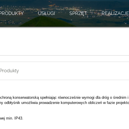
PRODUKTY
USŁUGI
SPRZĘT
REALIZACJE
Produkty
chroną konserwatorską spełniając równocześnie wymogi dla dróg o średnim 
ny odbłyśnik umożliwia prowadzenie komputerowych obliczeń w fazie projekt
wej min. IP43.