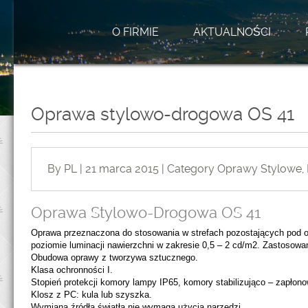
O FIRMIE
AKTUALNOŚCI
Oprawa stylowo-drogowa OS 41
By PL | 21 marca 2015 | Category
Oprawy Stylowe
,
Oprawa Stylowo-Drogowa OS 41
Oprawa przeznaczona do stosowania w strefach pozostających pod o
poziomie luminacji nawierzchni w zakresie 0,5 – 2 cd/m2. Zastosowa
Obudowa oprawy z tworzywa sztucznego.
Klasa ochronności I.
Stopień protekcji komory lampy IP65, komory stabilizująco – zapłono
Klosz z PC: kula lub szyszka.
Wymiana źródła światła nie wymaga użycia narzędzi.