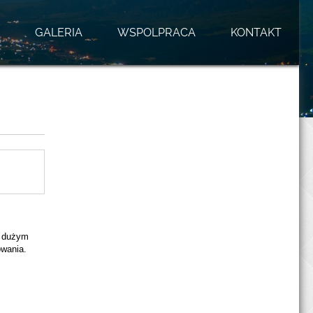
GALERIA
WSPOLPRACA
KONTAKT
i dużym
owania.