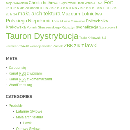
Fort
Christo bothewa
Aleja Wawelska
Ciężkowice
Ditch Witch JT 520
kn 4
kn 5
lals 20
london
ls 1
ls 2
ls 3
ls 4
ls 5
ls 6
ls 7
ls 8
ls 9
ls 10
ls 11
ls 12
ls
mała architektura
Muzeum Lotnictwa
20
ls 24
Polskiego
Niepołomice
Politechnika
os 41
oslo
Osuwisko
Krakowska
sygnalizacja
Pomnik Straszewskiego
Rabsztyn
Szczurowa
t
Tauron Dystrybucja
Trakt Królewski
UJ
ławki
ZBK
ZIKIT
vermeer d24x40
wenecja
wieden
Zamek
META
Zaloguj się
Kanał
RSS
z wpisami
Kanał
RSS
z komentarzami
WordPress.org
CATEGORIES
Produkty
Latarnie Stylowe
Mała architektura
Ławki
Oprawy Stylowe