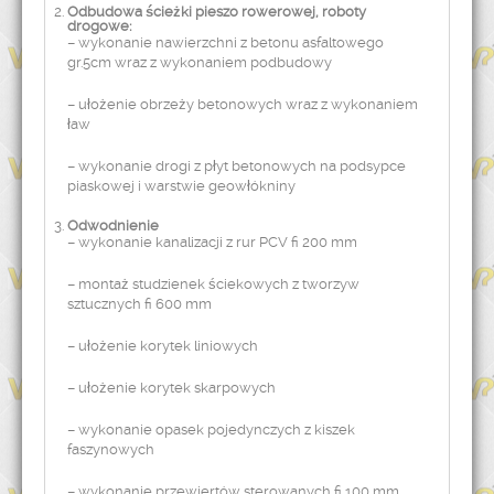
Odbudowa ścieżki pieszo rowerowej, roboty
drogowe:
– wykonanie nawierzchni z betonu asfaltowego
gr.5cm wraz z wykonaniem podbudowy
– ułożenie obrzeży betonowych wraz z wykonaniem
ław
– wykonanie drogi z płyt betonowych na podsypce
piaskowej i warstwie geowłókniny
Odwodnienie
– wykonanie kanalizacji z rur PCV fi 200 mm
– montaż studzienek ściekowych z tworzyw
sztucznych fi 600 mm
– ułożenie korytek liniowych
– ułożenie korytek skarpowych
– wykonanie opasek pojedynczych z kiszek
faszynowych
– wykonanie przewiertów sterowanych fi 100 mm