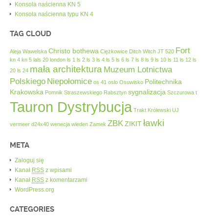
Konsola naścienna KN 5
Konsola naścienna typu KN 4
TAG CLOUD
Fort
Christo bothewa
Aleja Wawelska
Ciężkowice
Ditch Witch JT 520
kn 4
kn 5
lals 20
london
ls 1
ls 2
ls 3
ls 4
ls 5
ls 6
ls 7
ls 8
ls 9
ls 10
ls 11
ls 12
ls
mała architektura
Muzeum Lotnictwa
20
ls 24
Polskiego
Niepołomice
Politechnika
os 41
oslo
Osuwisko
Krakowska
sygnalizacja
Pomnik Straszewskiego
Rabsztyn
Szczurowa
t
Tauron Dystrybucja
Trakt Królewski
UJ
ławki
ZBK
ZIKIT
vermeer d24x40
wenecja
wieden
Zamek
META
Zaloguj się
Kanał
RSS
z wpisami
Kanał
RSS
z komentarzami
WordPress.org
CATEGORIES