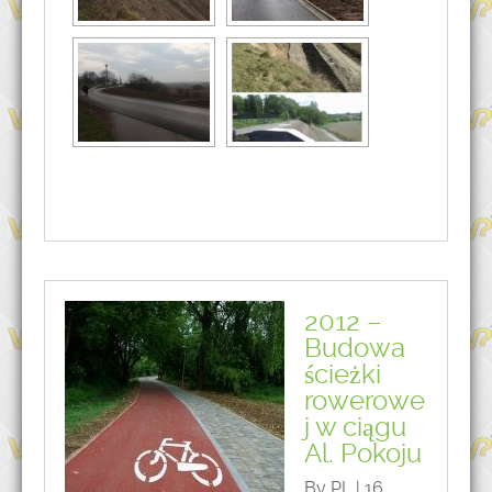
2012 –
Budowa
ścieżki
rowerowe
j w ciągu
Al. Pokoju
By PL | 16