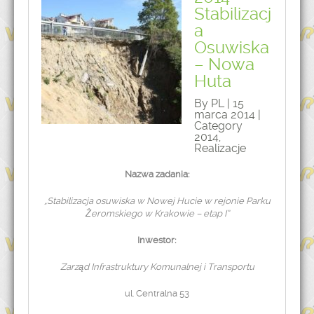
Stabilizacj
a
Osuwiska
– Nowa
Huta
By PL | 15
marca 2014 |
Category
2014
,
Realizacje
Nazwa zadania:
„Stabilizacja osuwiska w Nowej Hucie w rejonie Parku
Żeromskiego w Krakowie – etap I”
Inwestor:
Zarząd Infrastruktury Komunalnej i Transportu
ul. Centralna 53