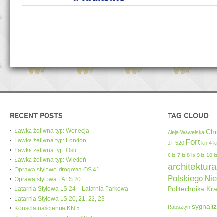
RECENT POSTS
TAG CLOUD
Ławka żeliwna typ: Wenecja
Chr
Aleja Wawelska
Ławka żeliwna typ: London
Fort
JT 520
kn 4
k
Ławka żeliwna typ: Oslo
6
ls 7
ls 8
ls 9
ls 10
l
Ławka żeliwna typ: Wiedeń
architektura
Oprawa stylowo-drogowa OS 41
Polskiego
Nie
Oprawa stylowa LALS 20
Politechnika Kr
Latarnia Stylowa LS 24 – Latarnia Parkowa
Latarnia Stylowa LS 20, 21, 22, 23
sygnaliz
Rabsztyn
Konsola naścienna KN 5