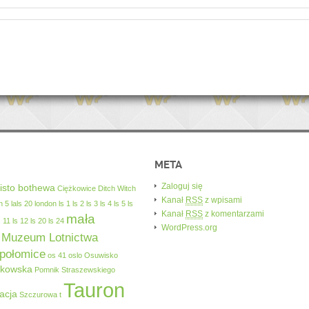
META
Zaloguj się
isto bothewa
Ciężkowice
Ditch Witch
Kanał
RSS
z wpisami
n 5
lals 20
london
ls 1
ls 2
ls 3
ls 4
ls 5
ls
Kanał
RSS
z komentarzami
mała
s 11
ls 12
ls 20
ls 24
WordPress.org
Muzeum Lotnictwa
połomice
os 41
oslo
Osuwisko
akowska
Pomnik Straszewskiego
Tauron
acja
Szczurowa
t