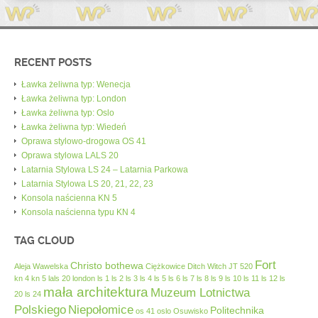
RECENT POSTS
Ławka żeliwna typ: Wenecja
Ławka żeliwna typ: London
Ławka żeliwna typ: Oslo
Ławka żeliwna typ: Wiedeń
Oprawa stylowo-drogowa OS 41
Oprawa stylowa LALS 20
Latarnia Stylowa LS 24 – Latarnia Parkowa
Latarnia Stylowa LS 20, 21, 22, 23
Konsola naścienna KN 5
Konsola naścienna typu KN 4
TAG CLOUD
Fort
Christo bothewa
Aleja Wawelska
Ciężkowice
Ditch Witch JT 520
kn 4
kn 5
lals 20
london
ls 1
ls 2
ls 3
ls 4
ls 5
ls 6
ls 7
ls 8
ls 9
ls 10
ls 11
ls 12
ls
mała architektura
Muzeum Lotnictwa
20
ls 24
Polskiego
Niepołomice
Politechnika
os 41
oslo
Osuwisko