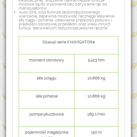
lokalizacyjnej. Wszystkie najważniejsze funkcje
możliwe są do wykonania bez odrywania rąk od
manipulatorów.
Auto-Drill, czyli funkcja zautomatyzowanego
wiercenia, zapewnia możliwość ręcznego stawienia
siły ciągu i pchania, ustawienie prędkości posuwu i
prędkości obrotowej przekładni oraz wielu innych
funkcji, sterowanych dotychczas jedynie ręcznie”.
D24x40 seria II NAVIGATOR
®
moment obrotowy
5.423 Nm
siła uciągu
10.866 kg
siła pchania
10.866 kg
pompa płuczkowa
189 l/min
pojemność magazynka
150 m