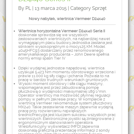
By PL | 13 marca 2015 | Category
Sprzęt
Nowy nabytek, wiertnica Vermeer D24x40
Wiertnica horyzontalna Vermeer D24x40 Seria II
doskonale sprawdza się we wszystkich
zastosowaniach wiertniczych, na najbardziej nawet
wymagającym placu budowy.Jednostka zasilana jest
silnikiem wysokoprężnym o mocy125 KM. Model
4045HFC93 dostarczany przez renomowanego
amerykańskiego producenta – John Deere spełnia
normy emisji spalin Tier IV
Dzięki wydajnej jednostce napędowej. wiertnica
uzyskuje 5.423 Nm momentu obrotowego wrzeciona i
prawie 11.000 kg siły ciągu i pchania. Pozwala to na
pracę w bardzo trudnych warunkach gruntowych.
Wysoki moment obrotowy i siła ciągu maszyny,
wspomagana jest przez zabudowaną pompę
płuczkową o wydajności maksymalnej 189 l/min.
Operator wiertnicy ma możliwość płynnej regulacji
pompy w pełnym zakresie pracy. W komplecie z
wiertnicą Vermeer rekomenduje system płuczkowy
MX240. Takie zestawienie maszyn zapewnia wydajną
pracę przy rozwiercaniu największych
średnicPrecyzja jest kluczem sukcesu wszystkich prac
wiertniczych. Elektroniczne joystiki są zintegrowane z
ergonomicznym stanowiskiem operatora.
Wielofunkcyjny wyświetlacz (MFD) zapewnia
doskonalą graficzną prezentację informacji z sondy