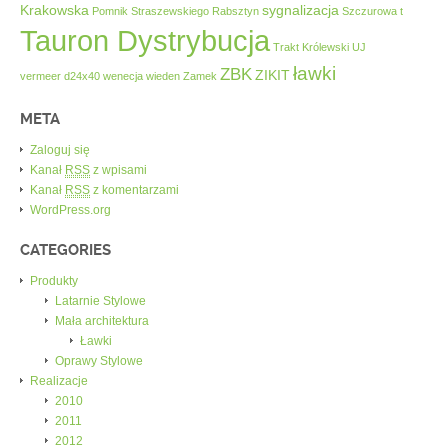
Krakowska
sygnalizacja
Pomnik Straszewskiego
Rabsztyn
Szczurowa
t
Tauron Dystrybucja
Trakt Królewski
UJ
ławki
ZBK
ZIKIT
vermeer d24x40
wenecja
wieden
Zamek
META
Zaloguj się
Kanał
RSS
z wpisami
Kanał
RSS
z komentarzami
WordPress.org
CATEGORIES
Produkty
Latarnie Stylowe
Mała architektura
Ławki
Oprawy Stylowe
Realizacje
2010
2011
2012