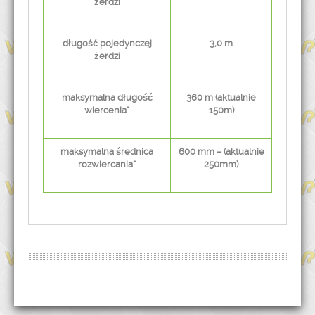
żerdzi
długość pojedynczej
3,0 m
żerdzi
maksymalna długość
360 m (aktualnie
wiercenia*
150m)
maksymalna średnica
600 mm – (aktualnie
rozwiercania*
250mm)