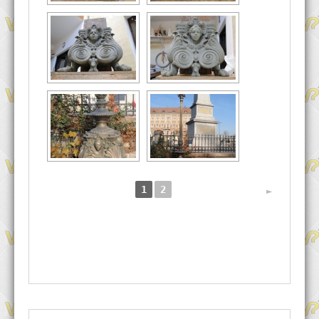
1
2
►