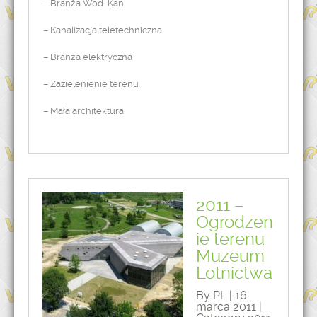
– Branża Wod-Kan
– Kanalizacja teletechniczna
– Branża elektryczna
– Zazielenienie terenu
– Mała architektura
2011 –
Ogrodzen
ie terenu
Muzeum
Lotnictwa
By PL | 16
marca 2011 |