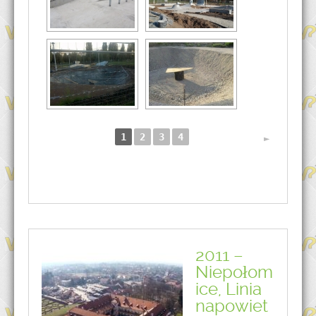
1
2
3
4
►
2011 –
Niepołom
ice, Linia
napowiet