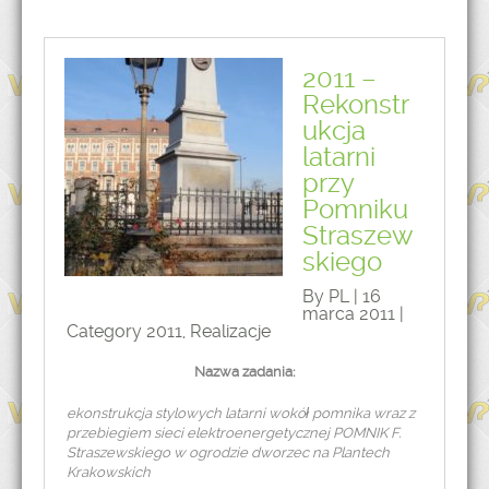
2011 –
Rekonstr
ukcja
latarni
przy
Pomniku
Straszew
skiego
By PL | 16
marca 2011 |
Category
2011
,
Realizacje
Nazwa zadania:
ekonstrukcja stylowych latarni wokół pomnika wraz z
przebiegiem sieci elektroenergetycznej POMNIK F.
Straszewskiego w ogrodzie dworzec na Plantech
Krakowskich