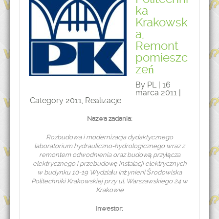
ka
Krakowsk
a,
Remont
pomieszc
zeń
By PL | 16
marca 2011 |
Category
2011
,
Realizacje
Nazwa zadania:
Rozbudowa i modernizacja dydaktycznego
laboratorium hydrauliczno-hydrologicznego wraz z
remontem odwodnienia oraz budową przyłącza
elektrycznego i przebudowę instalacji elektrycznych
w budynku 10-19 Wydziału Inżynierii Środowiska
Politechniki Krakowskiej przy ul. Warszawskiego 24 w
Krakowie
Inwestor: