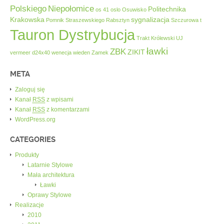
Polskiego
Niepołomice
Politechnika
os 41
oslo
Osuwisko
Krakowska
sygnalizacja
Pomnik Straszewskiego
Rabsztyn
Szczurowa
t
Tauron Dystrybucja
Trakt Królewski
UJ
ławki
ZBK
ZIKIT
vermeer d24x40
wenecja
wieden
Zamek
META
Zaloguj się
Kanał
RSS
z wpisami
Kanał
RSS
z komentarzami
WordPress.org
CATEGORIES
Produkty
Latarnie Stylowe
Mała architektura
Ławki
Oprawy Stylowe
Realizacje
2010