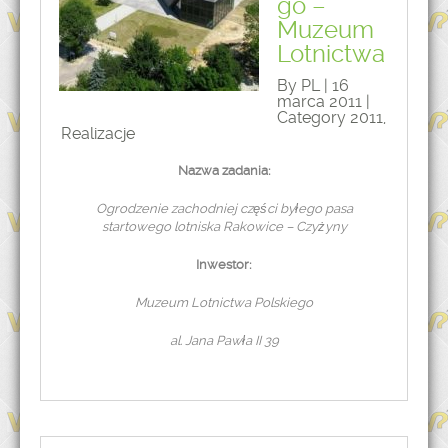
go –
Muzeum
Lotnictwa
By PL | 16
marca 2011 |
Category
2011
,
Realizacje
Nazwa zadania:
Ogrodzenie zachodniej części byłego pasa
startowego lotniska Rakowice – Czyżyny
Inwestor:
Muzeum Lotnictwa Polskiego
al. Jana Pawła II 39