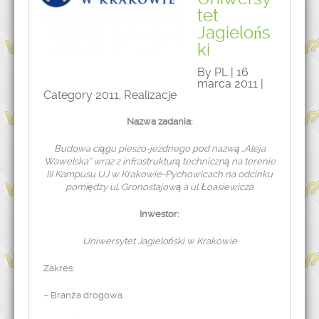
tet
Jagielońs
ki
By PL | 16
marca 2011 |
Category
2011
,
Realizacje
Nazwa zadania:
Budowa ciągu pieszo-jezdnego pod nazwą „Aleja
Wawelska” wraz z infrastrukturą techniczną na terenie
III Kampusu UJ w Krakowie-Pychowicach na odcinku
pomiędzy ul. Gronostajową a ul. Łoasiewicza
Inwestor:
Uniwersytet Jagieloński w Krakowie
Zakres:
– Branża drogowa