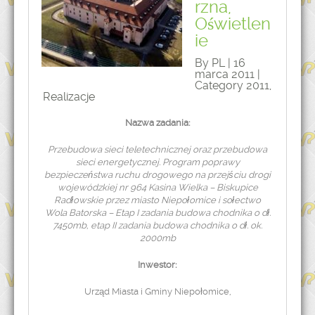
rzna,
Oświetlen
ie
By PL | 16
marca 2011 |
Category
2011
,
Realizacje
Nazwa zadania:
Przebudowa sieci teletechnicznej oraz przebudowa
sieci energetycznej. Program poprawy
bezpieczeństwa ruchu drogowego na przejściu drogi
wojewódzkiej nr 964 Kasina Wielka – Biskupice
Radłowskie przez miasto Niepołomice i sołectwo
Wola Batorska – Etap I zadania budowa chodnika o dł.
7450mb, etap II zadania budowa chodnika o dł. ok.
2000mb
Inwestor:
Urząd Miasta i Gminy Niepołomice,