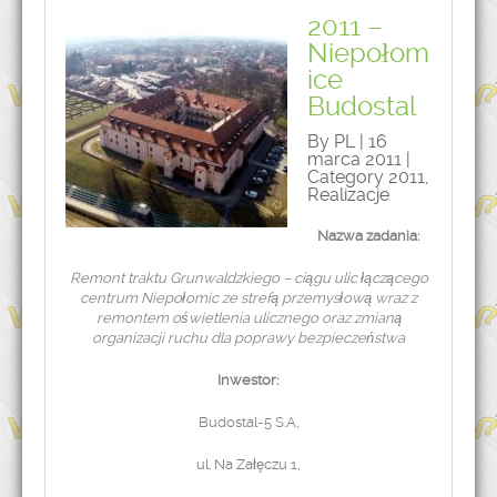
2011 –
Niepołom
ice
Budostal
By PL | 16
marca 2011 |
Category
2011
,
Realizacje
Nazwa zadania:
Remont traktu Grunwaldzkiego – ciągu ulic łączącego
centrum Niepołomic ze strefą przemysłową wraz z
remontem oświetlenia ulicznego oraz zmianą
organizacji ruchu dla poprawy bezpieczeństwa
Inwestor:
Budostal-5 S.A,
ul. Na Załęczu 1,