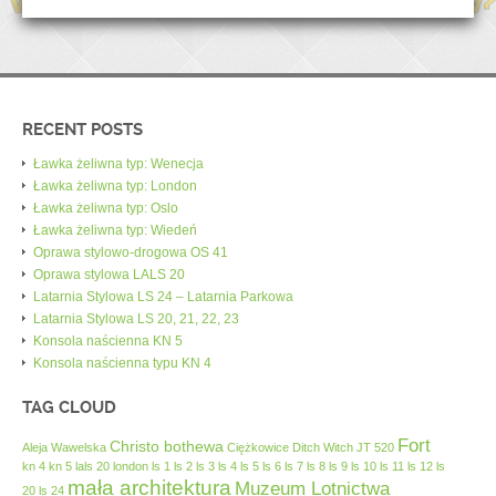
RECENT POSTS
Ławka żeliwna typ: Wenecja
Ławka żeliwna typ: London
Ławka żeliwna typ: Oslo
Ławka żeliwna typ: Wiedeń
Oprawa stylowo-drogowa OS 41
Oprawa stylowa LALS 20
Latarnia Stylowa LS 24 – Latarnia Parkowa
Latarnia Stylowa LS 20, 21, 22, 23
Konsola naścienna KN 5
Konsola naścienna typu KN 4
TAG CLOUD
Fort
Christo bothewa
Aleja Wawelska
Ciężkowice
Ditch Witch JT 520
kn 4
kn 5
lals 20
london
ls 1
ls 2
ls 3
ls 4
ls 5
ls 6
ls 7
ls 8
ls 9
ls 10
ls 11
ls 12
ls
mała architektura
Muzeum Lotnictwa
20
ls 24