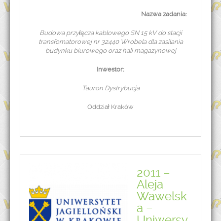
Nazwa zadania:
Budowa przyłącza kablowego SN 15 kV do stacji
transfomatorowej nr 32440 Wrobela dla zasilania
budynku biurowego oraz hali magazynowej
Inwestor:
Tauron Dystrybucja
Oddział Kraków
2011 –
Aleja
Wawelsk
a –
Uniwersy