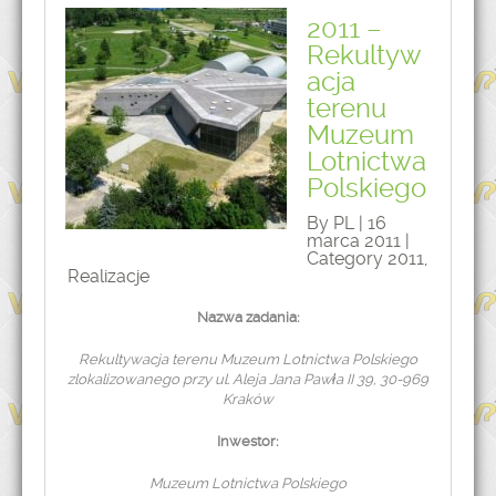
2011 –
Rekultyw
acja
terenu
Muzeum
Lotnictwa
Polskiego
By PL | 16
marca 2011 |
Category
2011
,
Realizacje
Nazwa zadania:
Rekultywacja terenu Muzeum Lotnictwa Polskiego
zlokalizowanego przy ul. Aleja Jana Pawła II 39, 30-969
Kraków
Inwestor:
Muzeum Lotnictwa Polskiego