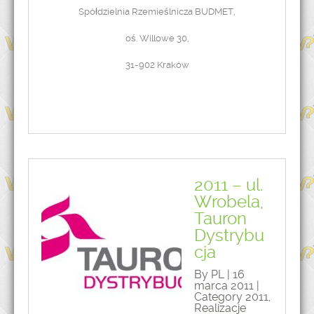
Spółdzielnia Rzemieślnicza BUDMET,
oś. Willowe 30,
31-902 Kraków
2011 – ul.
Wrobela,
Tauron
Dystrybu
cja
By PL | 16
marca 2011 |
Category
2011
,
Realizacje