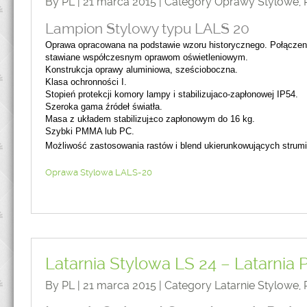
By PL | 21 marca 2015 | Category
Oprawy Stylowe
,
Lampion Stylowy typu LALS 20
Oprawa opracowana na podstawie wzoru historycznego. Połączeni
stawiane współczesnym oprawom oświetleniowym.
Konstrukcja oprawy aluminiowa, sześcioboczna.
Klasa ochronności I.
Stopień protekcji komory lampy i stabilizujaco-zapłonowej IP54.
Szeroka gama źródeł światła.
Masa z układem stabilizuj±co zapłonowym do 16 kg.
Szybki PMMA lub PC.
Możliwość zastosowania rastów i blend ukierunkowujących strumi
Oprawa Stylowa LALS-20
Latarnia Stylowa LS 24 – Latarnia
By PL | 21 marca 2015 | Category
Latarnie Stylowe
,