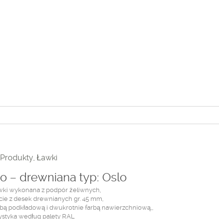
Produkty
,
Ławki
o – drewniana typ: Oslo
awki wykonana z podpór żeliwnych,
rcie z desek drewnianych gr. 45 mm,
bą podkładową i dwukrotnie farbą nawierzchniową,,
rystyka według palety RAL