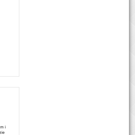
im i
zie