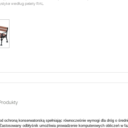
rystyka według palety RAL
Produkty
d ochroną konserwatorską spełniając równocześnie wymogi dla dróg o średn
. Zastosowany odbłyśnik umożliwia prowadzenie komputerowych obliczeń w fa