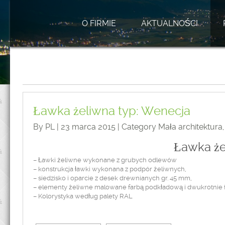
O FIRMIE
AKTUALNOŚCI
Ławka żeliwna typ: Wenecja
By PL | 23 marca 2015 | Category
Mała architektura
Ławka że
– Ławki żeliwne wykonane z grubych odlewów
– konstrukcja ławki wykonana z podpór żeliwnych,
– siedzisko i oparcie z desek drewnianych gr. 45 mm,
– elementy żeliwne malowane farbą podkładową i dwukrotnie 
– Kolorystyka według palety RAL