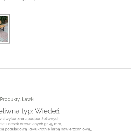
Produkty
,
Ławki
eliwna typ: Wiedeń
awki wykonana z podpór żeliwnych,
rcie z desek drewnianych gr. 45 mm,
bą podkładową i dwukrotnie farbą nawierzchniową,,