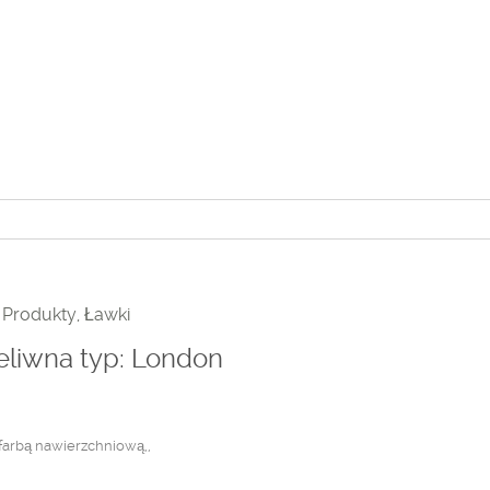
,
Produkty
,
Ławki
eliwna typ: London
farbą nawierzchniową,,