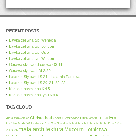
RECENT POSTS
Ławka żeliwna typ: Wenecja
Ławka żeliwna typ: London
Ławka żeliwna typ: Oslo
Ławka żeliwna typ: Wiedeń
Oprawa stylowo-drogowa OS 41
Oprawa stylowa LALS 20
Latarnia Stylowa LS 24 – Latarnia Parkowa
Latarnia Stylowa LS 20, 21, 22, 23
Konsola naścienna KN 5
Konsola naścienna typu KN 4
TAG CLOUD
Fort
Christo bothewa
Aleja Wawelska
Ciężkowice
Ditch Witch JT 520
kn 4
kn 5
lals 20
london
ls 1
ls 2
ls 3
ls 4
ls 5
ls 6
ls 7
ls 8
ls 9
ls 10
ls 11
ls 12
ls
mała architektura
Muzeum Lotnictwa
20
ls 24