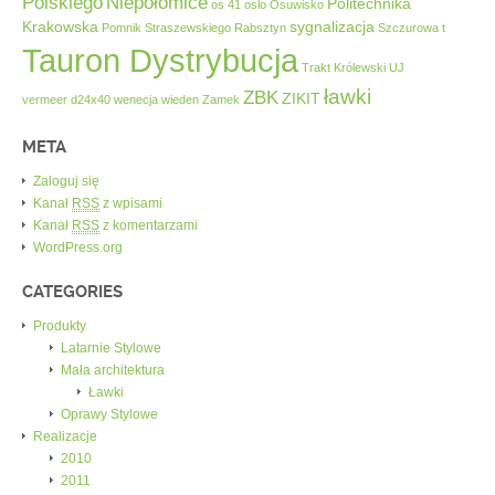
Polskiego
Niepołomice
Politechnika
os 41
oslo
Osuwisko
Krakowska
sygnalizacja
Pomnik Straszewskiego
Rabsztyn
Szczurowa
t
Tauron Dystrybucja
Trakt Królewski
UJ
ławki
ZBK
ZIKIT
vermeer d24x40
wenecja
wieden
Zamek
META
Zaloguj się
Kanał
RSS
z wpisami
Kanał
RSS
z komentarzami
WordPress.org
CATEGORIES
Produkty
Latarnie Stylowe
Mała architektura
Ławki
Oprawy Stylowe
Realizacje
2010
2011