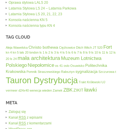
Oprawa stylowa LALS 20
Latarnia Stylowa LS 24 – Latarnia Parkowa
Latarnia Stylowa LS 20, 21, 22, 23
Konsola naścienna KN 5
Konsola naścienna typu KN 4
TAG CLOUD
Fort
Christo bothewa
Aleja Wawelska
Ciężkowice
Ditch Witch JT 520
kn 4
kn 5
lals 20
london
ls 1
ls 2
ls 3
ls 4
ls 5
ls 6
ls 7
ls 8
ls 9
ls 10
ls 11
ls 12
ls
mała architektura
Muzeum Lotnictwa
20
ls 24
Polskiego
Niepołomice
Politechnika
os 41
oslo
Osuwisko
Krakowska
sygnalizacja
Pomnik Straszewskiego
Rabsztyn
Szczurowa
t
Tauron Dystrybucja
Trakt Królewski
UJ
ławki
ZBK
ZIKIT
vermeer d24x40
wenecja
wieden
Zamek
META
Zaloguj się
Kanał
RSS
z wpisami
Kanał
RSS
z komentarzami