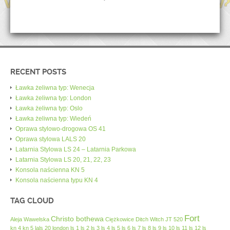
RECENT POSTS
Ławka żeliwna typ: Wenecja
Ławka żeliwna typ: London
Ławka żeliwna typ: Oslo
Ławka żeliwna typ: Wiedeń
Oprawa stylowo-drogowa OS 41
Oprawa stylowa LALS 20
Latarnia Stylowa LS 24 – Latarnia Parkowa
Latarnia Stylowa LS 20, 21, 22, 23
Konsola naścienna KN 5
Konsola naścienna typu KN 4
TAG CLOUD
Fort
Christo bothewa
Aleja Wawelska
Ciężkowice
Ditch Witch JT 520
kn 4
kn 5
lals 20
london
ls 1
ls 2
ls 3
ls 4
ls 5
ls 6
ls 7
ls 8
ls 9
ls 10
ls 11
ls 12
ls