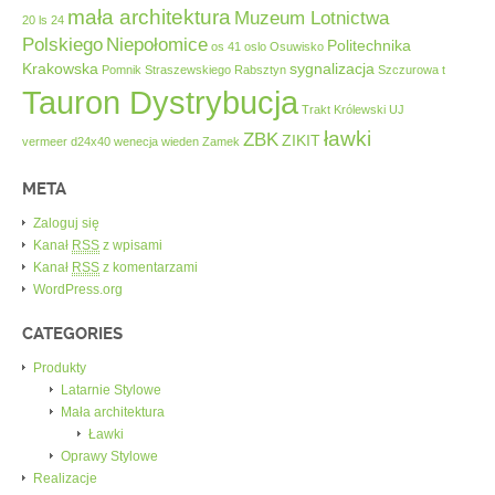
mała architektura
Muzeum Lotnictwa
20
ls 24
Polskiego
Niepołomice
Politechnika
os 41
oslo
Osuwisko
Krakowska
sygnalizacja
Pomnik Straszewskiego
Rabsztyn
Szczurowa
t
Tauron Dystrybucja
Trakt Królewski
UJ
ławki
ZBK
ZIKIT
vermeer d24x40
wenecja
wieden
Zamek
META
Zaloguj się
Kanał
RSS
z wpisami
Kanał
RSS
z komentarzami
WordPress.org
CATEGORIES
Produkty
Latarnie Stylowe
Mała architektura
Ławki
Oprawy Stylowe
Realizacje